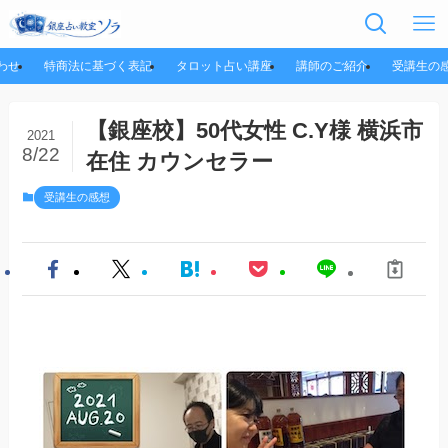
わせ
特商法に基づく表記
タロット占い講座
講師のご紹介
受講生の
【銀座校】50代女性 C.Y様 横浜市
2021
8/22
在住 カウンセラー
受講生の感想