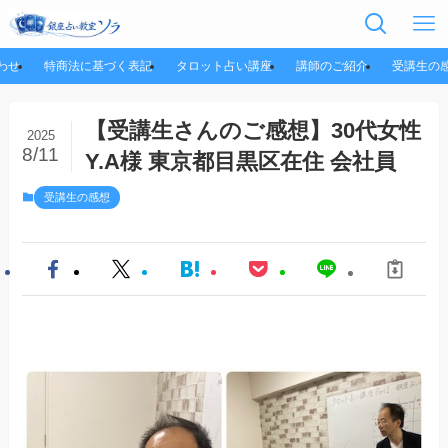
わせ
特商法に基づく表記
タロット占い講座
講師のご紹介
受講生の
【受講生さんのご感想】30代女性
2025
8/11
Y.A様 東京都目黒区在住 会社員
受講生の感想