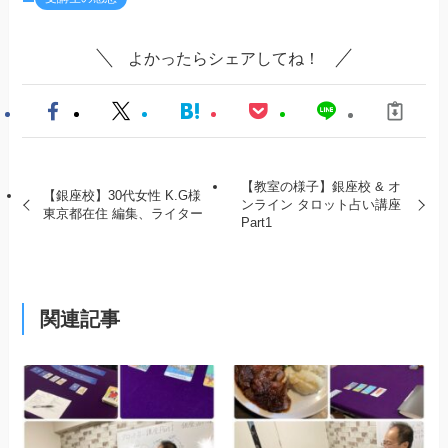
よかったらシェアしてね！
【教室の様子】銀座校 & オ
【銀座校】30代女性 K.G様
ンライン タロット占い講座
東京都在住 編集、ライター
Part1
関連記事