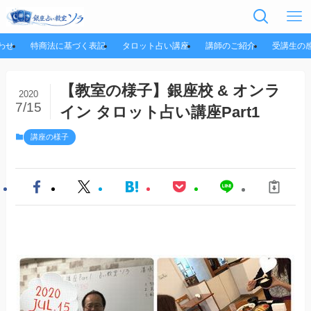
わせ
特商法に基づく表記
タロット占い講座
講師のご紹介
受講生の
【教室の様子】銀座校 & オンラ
2020
7/15
イン タロット占い講座Part1
講座の様子