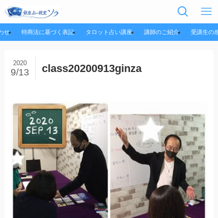
わせ
特商法に基づく表記
タロット占い講座
講師のご紹介
受講生の
2020
class20200913ginza
9/13