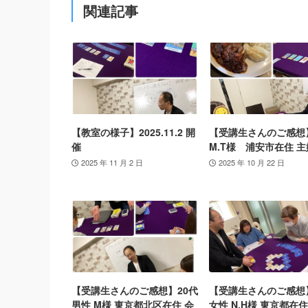
関連記事
【教室の様子】2025.11.2 開
【受講生さんのご感想
催
M.T様 浦安市在住 主
2025 年 11 月 2 日
2025 年 10 月 22 日
【受講生さんのご感想】20代
【受講生さんのご感想
男性 M様 東京都北区在住 会
女性 N.H様 東京都在住