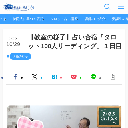
わせ
特商法に基づく表記
タロット占い講座
講師のご紹介
受講生の
【教室の様子】占い合宿「タロ
2023
10/29
ット100人リーディング」１日目
講座の様子