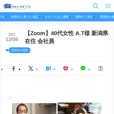
わせ
特商法に基づく表記
タロット占い講座
講師のご紹介
受講生の
【Zoom】40代女性 A.T様 新潟県
2021
12/08
在住 会社員
受講生の感想