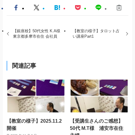
【銀座校】50代女性 K.A様
【教室の様子】タロット占
東京都多摩市在住 会社員
い講座Part1
関連記事
【教室の様子】2025.11.2
【受講生さんのご感想】
開催
50代 M.T様 浦安市在住