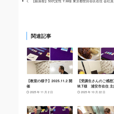
【銀座校】50代女性 Y.M様 東京都世田谷区在住 会社員
関連記事
【教室の様子】2025.11.2 開
【受講生さんのご感想
催
M.T様 浦安市在住 主
2025 年 11 月 2 日
2025 年 10 月 22 日