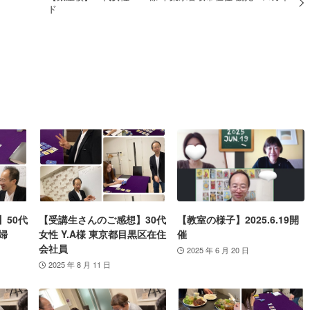
ド
】50代
【受講生さんのご感想】30代
【教室の様子】2025.6.19開
婦
女性 Y.A様 東京都目黒区在住
催
会社員
2025 年 6 月 20 日
2025 年 8 月 11 日