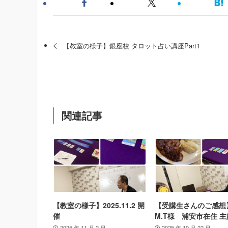
【教室の様子】銀座校 タロット占い講座Part1
関連記事
【教室の様子】2025.11.2 開
【受講生さんのご感想
催
M.T様 浦安市在住 主
2025 年 11 月 2 日
2025 年 10 月 22 日