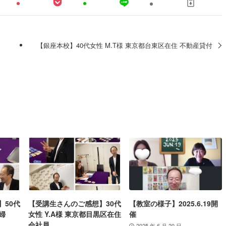
【銀座本校】40代女性 M.T様 東京都台東区在住 不動産貸付
】50代
【受講生さんのご感想】30代
【教室の様子】2025.6.19開
婦
女性 Y.A様 東京都目黒区在住
催
会社員
2025 年 6 月 20 日