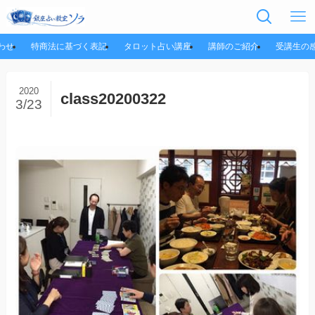
わせ
特商法に基づく表記
タロット占い講座
講師のご紹介
受講生の
2020
class20200322
3/23