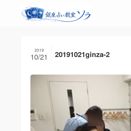
2019
20191021ginza-2
10/21