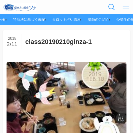
わせ
特商法に基づく表記
タロット占い講座
講師のご紹介
受講生の
2019
class20190210ginza-1
2/11