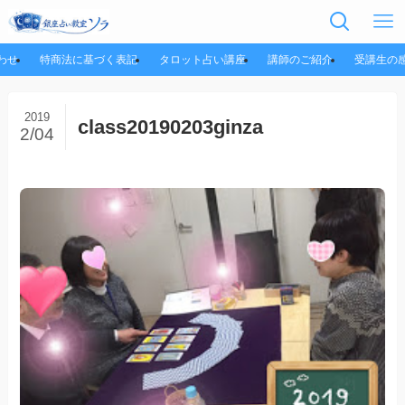
わせ
特商法に基づく表記
タロット占い講座
講師のご紹介
受講生の
2019
class20190203ginza
2/04