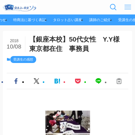
わせ
特商法に基づく表記
タロット占い講座
講師のご紹介
受講生の
【銀座本校】50代女性 Y.Y様
2018
10/08
東京都在住 事務員
受講生の感想