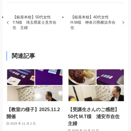
【銀座本校】50代女性
【銀座本校】40代女性
Y.N様 埼玉県富士見市在
H.M様 神奈川県横浜市在
住 主婦
住
関連記事
【教室の様子】2025.11.2
【受講生さんのご感想】
開催
50代 M.T様 浦安市在住
主婦
2025 年 11 月 2 日
2025 年 10 月 22 日