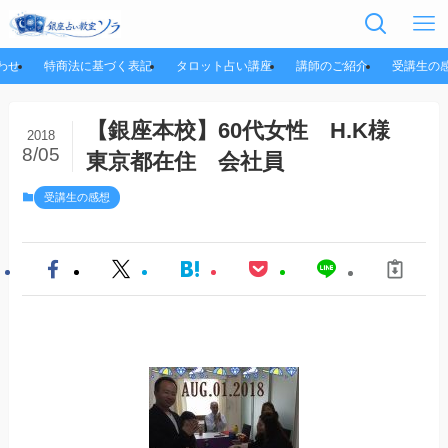
わせ
特商法に基づく表記
タロット占い講座
講師のご紹介
受講生の
【銀座本校】60代女性 H.K様
2018
8/05
東京都在住 会社員
受講生の感想