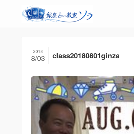
2018
class20180801ginza
8/03