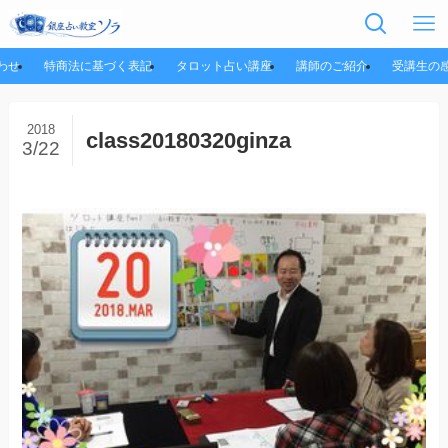
わせ
特商法に基づく表記
タロット占い講座
講師のご紹介
受講生の
2018
class20180320ginza
3/22