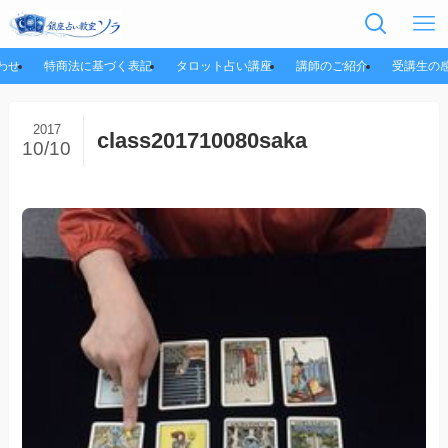
わせ
特商法に基づく表記
タロット占い講座
講師のご紹介
受講生の
2017
class201710080saka
10/10