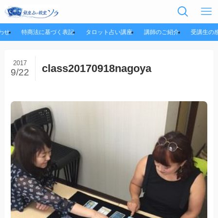
わせ
特商法に基づく表記
タロット占い講座
講師のご紹介
受講生の
2017
class20170918nagoya
9/22