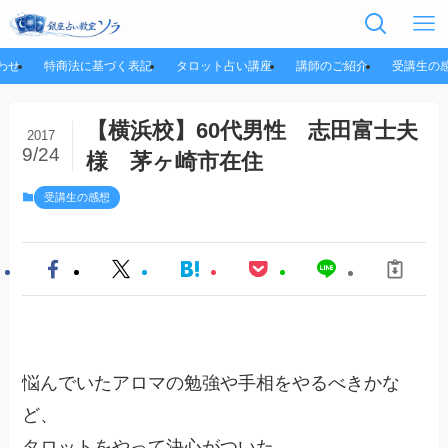
わせ
特商法に基づく表記
タロット占い講座
講師のご紹介
受講生の
【横浜校】60代男性 志田富士夫
2017
9/24
様 茅ヶ崎市在住
受講生の感想
悩んでいたアロマの勉強や手相をやるべきかな
ど、
タロットをやって決心がついた。