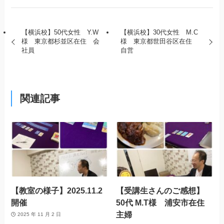
【横浜校】50代女性 Y.W
【横浜校】30代女性 M.C
様 東京都杉並区在住 会
様 東京都世田谷区在住
社員
自営
関連記事
【教室の様子】2025.11.2
【受講生さんのご感想】
開催
50代 M.T様 浦安市在住
主婦
2025 年 11 月 2 日