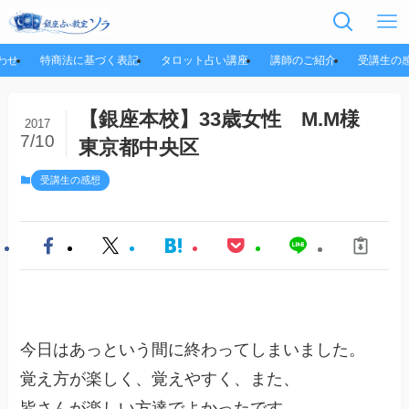
わせ
特商法に基づく表記
タロット占い講座
講師のご紹介
受講生の
【銀座本校】33歳女性 M.M様
2017
7/10
東京都中央区
受講生の感想
今日はあっという間に終わってしまいました。
覚え方が楽しく、覚えやすく、また、
皆さんが楽しい方達でよかったです。