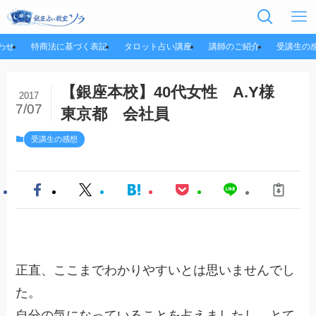
わせ
特商法に基づく表記
タロット占い講座
講師のご紹介
受講生の
【銀座本校】40代女性 A.Y様
2017
7/07
東京都 会社員
受講生の感想
正直、ここまでわかりやすいとは思いませんでし
た。
自分の気になっていることを占えましたし、とて