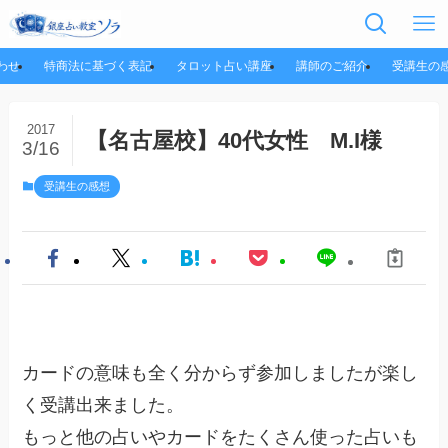
わせ
特商法に基づく表記
タロット占い講座
講師のご紹介
受講生の
2017
【名古屋校】40代女性 M.I様
3/16
受講生の感想
カードの意味も全く分からず参加しましたが楽し
く受講出来ました。
もっと他の占いやカードをたくさん使った占いも