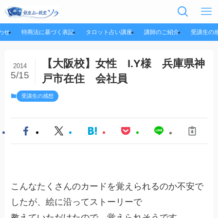
わせ
特商法に基づく表記
タロット占い講座
講師のご紹介
受講生の
【大阪校】女性 I.Y様 兵庫県神
2014
5/15
戸市在住 会社員
受講生の感想
こんなたくさんのカードを覚えられるのか不安で
したが、絵に沿ってストーリーで
教えていただけたので、覚えられそうです。