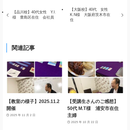
【大阪校】40代 女性
【品川校】40代女性 Y.I.
K.N様 大阪府茨木市在
様 豊島区在住 会社員
住
関連記事
【教室の様子】2025.11.2
【受講生さんのご感想】
開催
50代 M.T様 浦安市在住
主婦
2025 年 11 月 2 日
2025 年 10 月 22 日