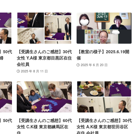
】50代
【受講生さんのご感想】30代
【教室の様子】2025.6.19開
婦
女性 Y.A様 東京都目黒区在住
催
会社員
2025 年 6 月 20 日
2025 年 8 月 11 日
】50代
【受講生さんのご感想】60代
【受講生さんのご感想】30代
女性 C.K様 東京都練馬区在
女性 A.K様 東京都世田谷区
住
在住 会社員