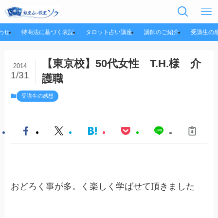
わせ
特商法に基づく表記
タロット占い講座
講師のご紹介
受講生の
【東京校】50代女性 T.H.様 介
2014
1/31
護職
受講生の感想
おどろく事が多。く楽しく学ばせて頂きました