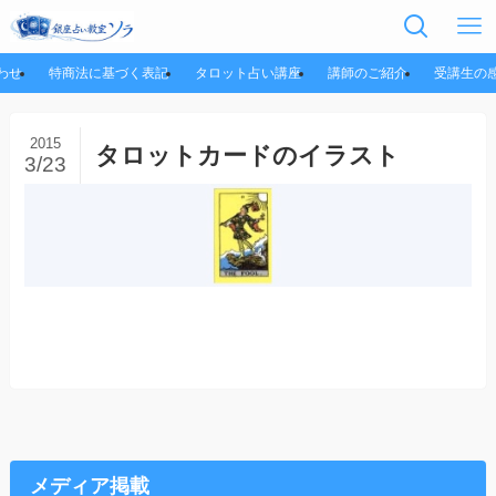
わせ
特商法に基づく表記
タロット占い講座
講師のご紹介
受講生の
2015
タロットカードのイラスト
3/23
メディア掲載