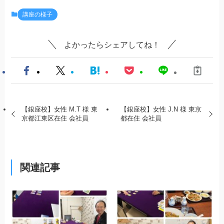
講座の様子
よかったらシェアしてね！
【銀座校】女性 M.T 様 東
【銀座校】女性 J.N 様 東京
京都江東区在住 会社員
都在住 会社員
関連記事