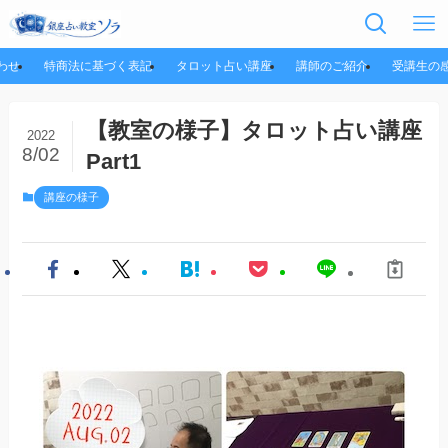
わせ
特商法に基づく表記
タロット占い講座
講師のご紹介
受講生の
【教室の様子】タロット占い講座
2022
8/02
Part1
講座の様子