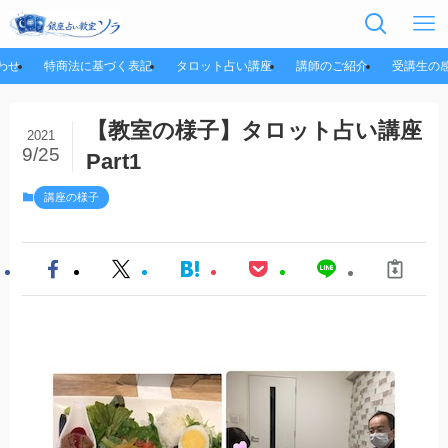
わせ
特商法に基づく表記
タロット占い講座
講師のご紹介
受講生の
【教室の様子】タロット占い講座
2021
9/25
Part1
講座の様子