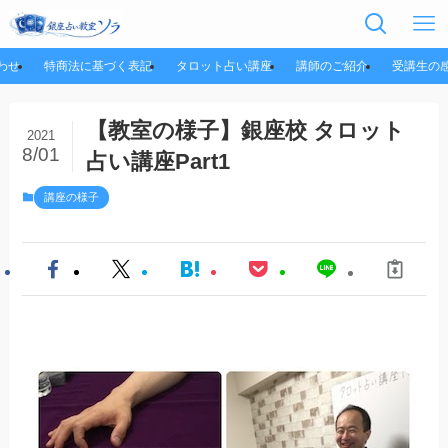
わせ
特商法に基づく表記
タロット占い講座
講師のご紹介
受講生の
【教室の様子】銀座校 タロット
2021
8/01
占い講座Part1
講座の様子