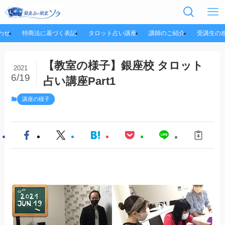
わせ
特商法に基づく表記
タロット占い講座
講師のご紹介
受講生の
【教室の様子】銀座校 タロット
2021
6/19
占い講座Part1
講座の様子