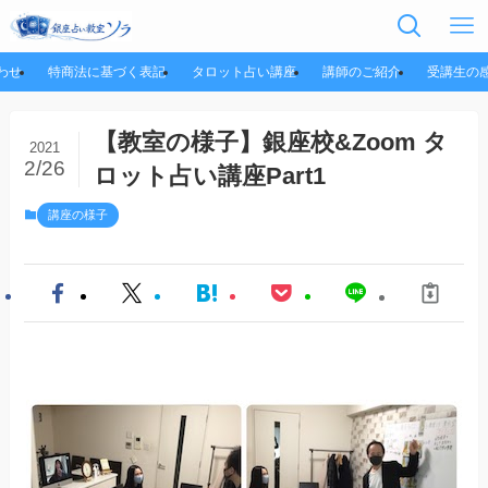
わせ
特商法に基づく表記
タロット占い講座
講師のご紹介
受講生の
【教室の様子】銀座校&Zoom タ
2021
2/26
ロット占い講座Part1
講座の様子