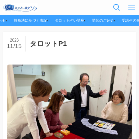
わせ
特商法に基づく表記
タロット占い講座
講師のご紹介
受講生の
2023
タロットP1
11/15