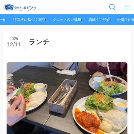
わせ
特商法に基づく表記
タロット占い講座
講師のご紹介
受講生の
2025
ランチ
12/11