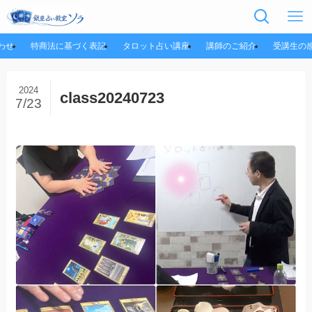
わせ
特商法に基づく表記
タロット占い講座
講師のご紹介
受講生の
2024
class20240723
7/23