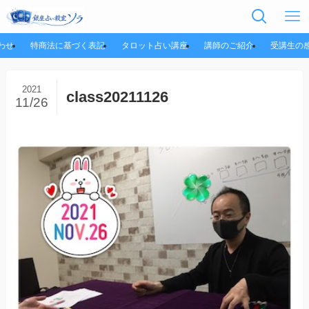
わせ
特商法に基づく表記
タロット占い講座
講師のご紹介
受講生の
2021
class20211126
11/26