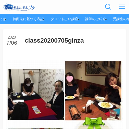
わせ
特商法に基づく表記
タロット占い講座
講師のご紹介
受講生の
2020
class20200705ginza
7/06