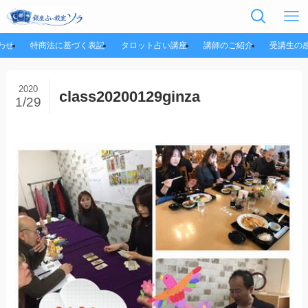
わせ
特商法に基づく表記
タロット占い講座
講師のご紹介
受講生の
2020
class20200129ginza
1/29